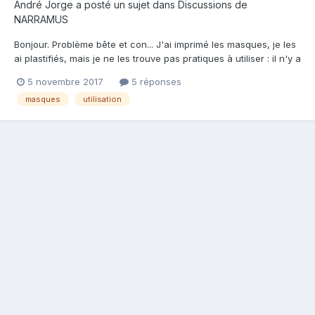
André Jorge a posté un sujet dans
Discussions de
NARRAMUS
Bonjour. Problème bête et con... J'ai imprimé les masques, je les
ai plastifiés, mais je ne les trouve pas pratiques à utiliser : il n'y a
pas de trous pour les yeux. Je pourrais les faire, mais alors, ça
5 novembre 2017
5 réponses
ferait 4 yeux... et si je les fais à l'emplacement des yeux qui sont
masques
utilisation
dessinés sur les masq...