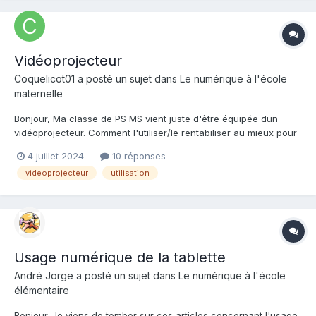
Vidéoprojecteur
Coquelicot01 a posté un sujet dans
Le numérique à l'école
maternelle
Bonjour, Ma classe de PS MS vient juste d'être équipée dun
vidéoprojecteur. Comment l'utiliser/le rentabiliser au mieux pour
l'an prochain. Que faites-vous avec? rituels?(si oui lesquels?)
4 juillet 2024
10 réponses
autres? merci d'avance
videoprojecteur
utilisation
Usage numérique de la tablette
André Jorge a posté un sujet dans
Le numérique à l'école
élémentaire
Bonjour. Je viens de tomber sur ces articles concernant l'usage