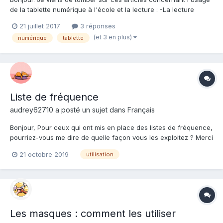
de la tablette numérique à l'école et la lecture : -La lecture
oralisée enregistrée, écoutée, échangée et partagée sur
21 juillet 2017
3 réponses
tablette pour améliorer la compréhension des élèves de cycle 2
(et 3 en plus)
numérique
tablette
et 3 : http://www.ludovia.com/2017/07/l...
Liste de fréquence
audrey62710 a posté un sujet dans
Français
Bonjour, Pour ceux qui ont mis en place des listes de fréquence,
pourriez-vous me dire de quelle façon vous les exploitez ? Merci
21 octobre 2019
utilisation
Les masques : comment les utiliser