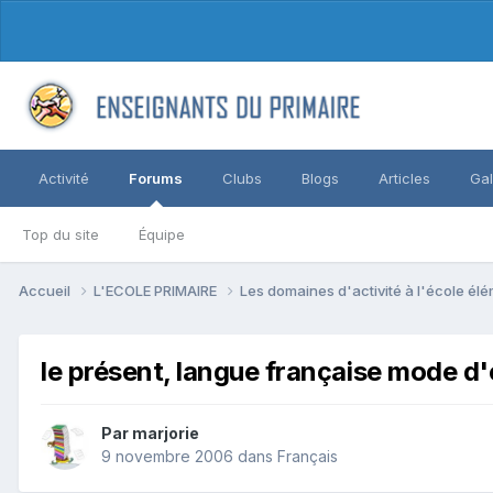
Activité
Forums
Clubs
Blogs
Articles
Gal
Top du site
Équipe
Accueil
L'ECOLE PRIMAIRE
Les domaines d'activité à l'école él
le présent, langue française mode d
Par marjorie
9 novembre 2006
dans
Français