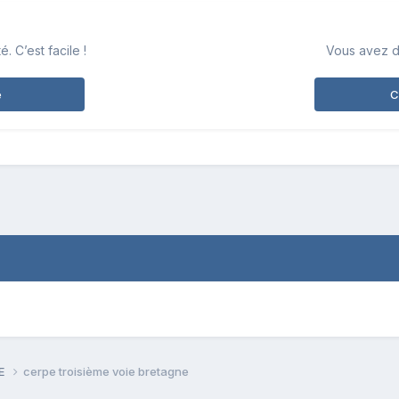
 C’est facile !
Vous avez d
e
C
PE
cerpe troisième voie bretagne