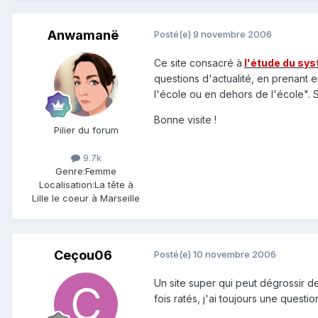
Anwamanë
Posté(e)
9 novembre 2006
Ce site consacré à
l'étude du sy
questions d'actualité, en prenant e
l'école ou en dehors de l'école". So
Bonne visite !
Pilier du forum
9.7k
Genre:
Femme
Localisation:
La tête à
Lille le coeur à Marseille
Ceçou06
Posté(e)
10 novembre 2006
Un site super qui peut dégrossir des
fois ratés, j'ai toujours une questi