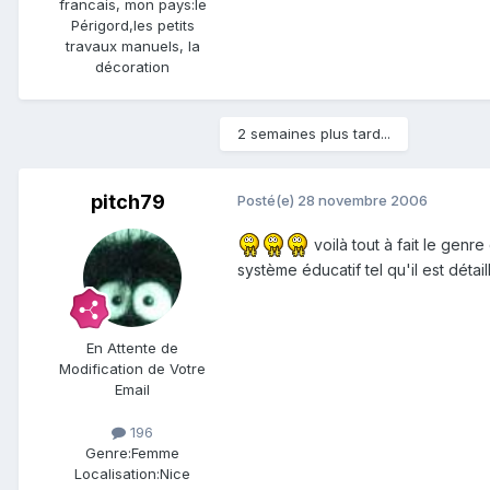
francais, mon pays:le
Périgord,les petits
travaux manuels, la
décoration
2 semaines plus tard...
pitch79
Posté(e)
28 novembre 2006
voilà tout à fait le genr
système éducatif tel qu'il est détai
En Attente de
Modification de Votre
Email
196
Genre:
Femme
Localisation:
Nice