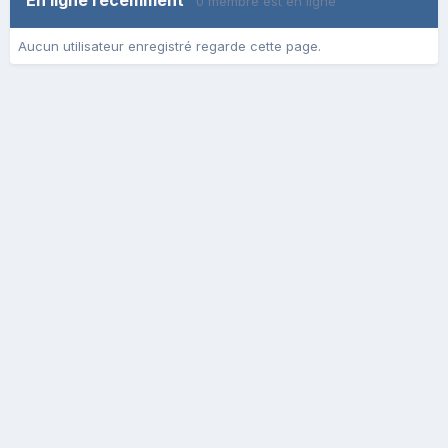
En ligne récemment
0 membre est en ligne
Aucun utilisateur enregistré regarde cette page.