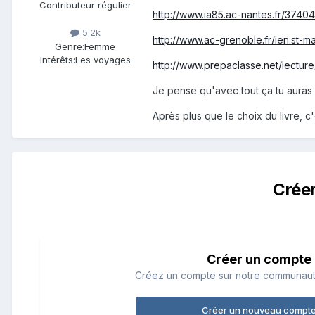
Contributeur régulier
http://www.ia85.ac-nantes.fr/3740
5.2k
http://www.ac-grenoble.fr/ien.st-mar
Genre:
Femme
Intérêts:
Les voyages
http://www.prepaclasse.net/lecture/
Je pense qu'avec tout ça tu auras
Après plus que le choix du livre, c'
Crée
Créer un compte
Créez un compte sur notre communauté.
Créer un nouveau compt