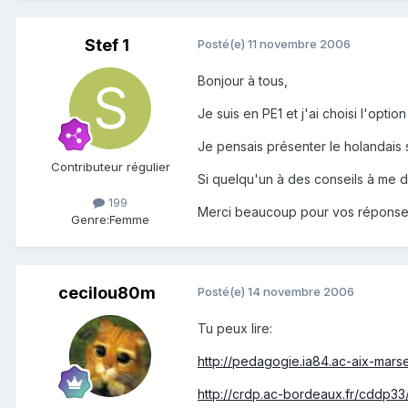
Stef 1
Posté(e)
11 novembre 2006
Bonjour à tous,
Je suis en PE1 et j'ai choisi l'optio
Je pensais présenter le holandais s
Contributeur régulier
Si quelqu'un à des conseils à me do
199
Merci beaucoup pour vos réponse
Genre:
Femme
cecilou80m
Posté(e)
14 novembre 2006
Tu peux lire:
http://pedagogie.ia84.ac-aix-marsei
http://crdp.ac-bordeaux.fr/cddp33/at