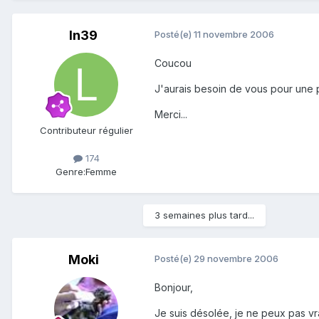
ln39
Posté(e)
11 novembre 2006
Coucou
J'aurais besoin de vous pour une pt
Merci...
Contributeur régulier
174
Genre:
Femme
3 semaines plus tard...
Moki
Posté(e)
29 novembre 2006
Bonjour,
Je suis désolée, je ne peux pas vra