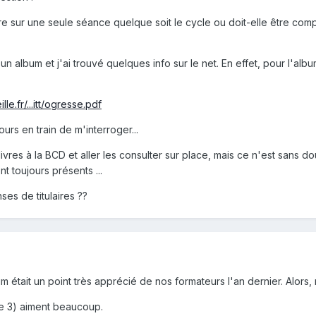
ire sur une seule séance quelque soit le cycle ou doit-elle être co
 album et j'ai trouvé quelques info sur le net. En effet, pour l'alb
le.fr/...itt/ogresse.pdf
ours en train de m'interroger...
livres à la BCD et aller les consulter sur place, mais ce n'est sans do
t toujours présents ...
ses de titulaires ??
um était un point très apprécié de nos formateurs l'an dernier. Alors,
e 3) aiment beaucoup.