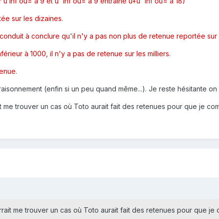
 u inf ou= à 9 et u' inf ou= à 9 entraîne u+u' inf ou= à 18)
ée sur les dizaines.
nduit à conclure qu'il n'y a pas non plus de retenue reportée sur 
érieur à 1000, il n'y a pas de retenue sur les milliers.
tenue
.
aisonnement (enfin si un peu quand même...). Je reste hésitante on v
t me trouver un cas où Toto aurait fait des retenues pour que je co
rait me trouver un cas où Toto aurait fait des retenues pour que je