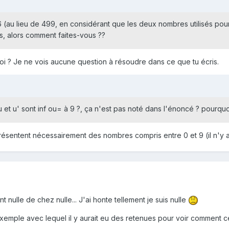
au lieu de 499, en considérant que les deux nombres utilisés pour
es, alors comment faites-vous ??
i ? Je ne vois aucune question à résoudre dans ce que tu écris.
et u' sont inf ou= à 9 ?, ça n'est pas noté dans l'énoncé ? pourquoi
eprésentent nécessairement des nombres compris entre 0 et 9 (il n'y 
t nulle de chez nulle... J'ai honte tellement je suis nulle
exemple avec lequel il y aurait eu des retenues pour voir comment ce