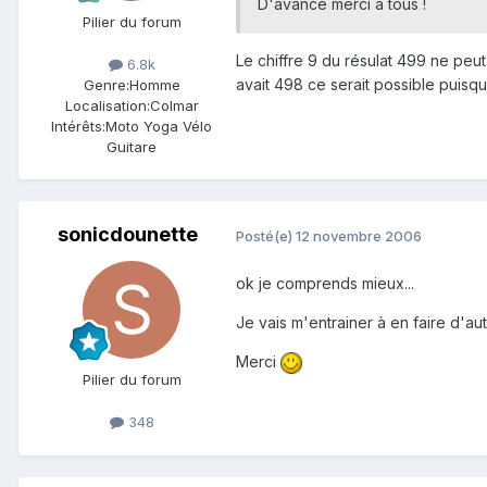
D'avance merci à tous !
Pilier du forum
Le chiffre 9 du résulat 499 ne peut
6.8k
avait 498 ce serait possible puisqu
Genre:
Homme
Localisation:
Colmar
Intérêts:
Moto Yoga Vélo
Guitare
sonicdounette
Posté(e)
12 novembre 2006
ok je comprends mieux...
Je vais m'entrainer à en faire d'aut
Merci
Pilier du forum
348