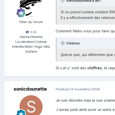
sonicdounette a dit :
Si on prend comme nombre 596 (
Il y a effectivement des retenu
Pilier du forum
Comment faites-vous pour faire quo
6.8k
Genre:
Homme
Localisation:
Colmar
Citation
Intérêts:
Moto Yoga Vélo
Guitare
(parce que, qui détermine que u 
SI u et u' sont des
chiffres
, ils r
sonicdounette
Posté(e)
14 novembre 2006
Je suis désolée mais je suis vraimen
J'aurais juste aimé avoir un autre 