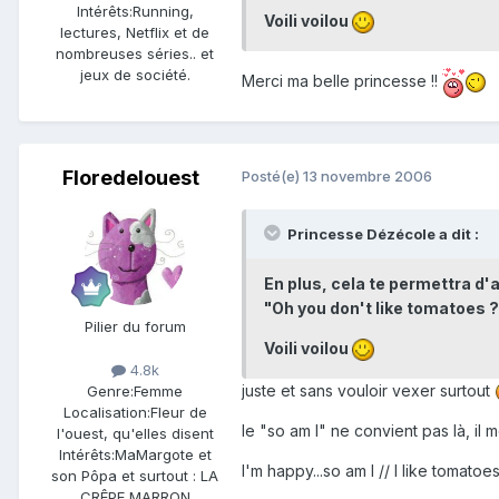
Intérêts:
Running,
Voili voilou
lectures, Netflix et de
nombreuses séries.. et
jeux de société.
Merci ma belle princesse !!
Floredelouest
Posté(e)
13 novembre 2006
Princesse Dézécole a dit :
En plus, cela te permettra d'ab
"Oh you don't like tomatoes ? S
Pilier du forum
Voili voilou
4.8k
juste et sans vouloir vexer surtout
Genre:
Femme
Localisation:
Fleur de
le "so am I" ne convient pas là, il 
l'ouest, qu'elles disent
Intérêts:
MaMargote et
I'm happy...so am I // I like tomatoes
son Pôpa et surtout : LA
CRÊPE MARRON