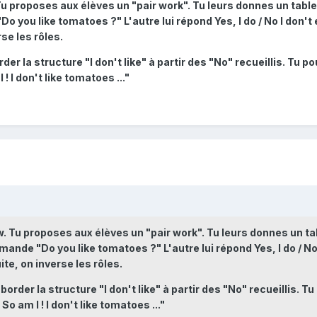
Tu proposes aux élèves un "pair work". Tu leurs donnes un tabl
o you like tomatoes ?" L'autre lui répond Yes, I do / No I don't e
se les rôles.
der la structure "I don't like" à partir des "No" recueillis. Tu p
! I don't like tomatoes ..."
w. Tu proposes aux élèves un "pair work". Tu leurs donnes un t
mande "Do you like tomatoes ?" L'autre lui répond Yes, I do / No 
ite, on inverse les rôles.
order la structure "I don't like" à partir des "No" recueillis. Tu
o am I ! I don't like tomatoes ..."