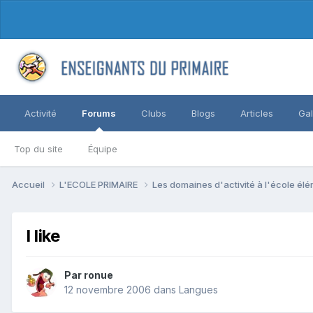
Activité
Forums
Clubs
Blogs
Articles
Gal
Top du site
Équipe
Accueil
L'ECOLE PRIMAIRE
Les domaines d'activité à l'école él
I like
Par ronue
12 novembre 2006
dans
Langues