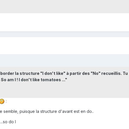
order la structure "I don't like" à partir des "No" recueillis. Tu
o am I ! I don't like tomatoes ..."
:
me semble, puisque la structure d'avant est en do..
...so do I