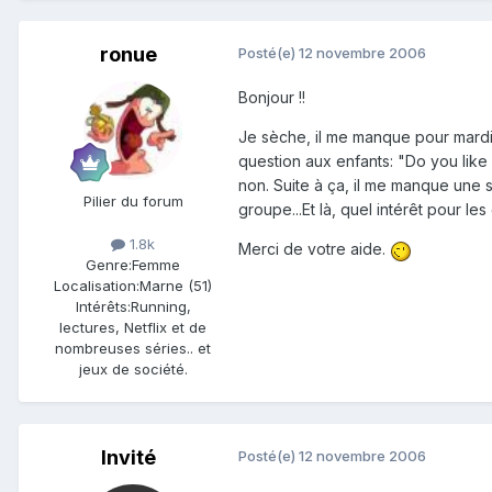
ronue
Posté(e)
12 novembre 2006
Bonjour !!
Je sèche, il me manque pour mardi u
question aux enfants: "Do you like
non. Suite à ça, il me manque une s
Pilier du forum
groupe...Et là, quel intérêt pour les
1.8k
Merci de votre aide.
Genre:
Femme
Localisation:
Marne (51)
Intérêts:
Running,
lectures, Netflix et de
nombreuses séries.. et
jeux de société.
Invité
Posté(e)
12 novembre 2006