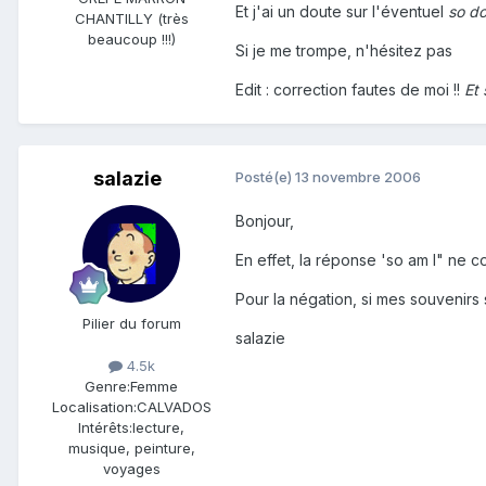
Et j'ai un doute sur l'éventuel
so do
CHANTILLY (très
beaucoup !!!)
Si je me trompe, n'hésitez pas
Edit : correction fautes de moi !!
Et 
salazie
Posté(e)
13 novembre 2006
Bonjour,
En effet, la réponse 'so am I" ne conv
Pour la négation, si mes souvenirs 
Pilier du forum
salazie
4.5k
Genre:
Femme
Localisation:
CALVADOS
Intérêts:
lecture,
musique, peinture,
voyages