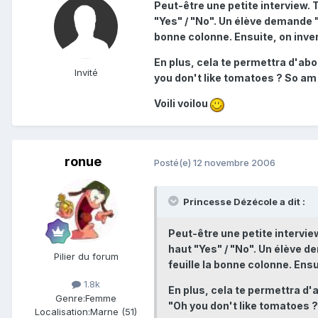
Peut-être une petite interview. 
"Yes" / "No". Un élève demande "D
bonne colonne. Ensuite, on inver
En plus, cela te permettra d'abor
Invité
you don't like tomatoes ? So am I 
Voili voilou
ronue
Posté(e)
12 novembre 2006
Princesse Dézécole a dit :
Peut-être une petite intervie
haut "Yes" / "No". Un élève de
Pilier du forum
feuille la bonne colonne. Ensu
1.8k
En plus, cela te permettra d'ab
Genre:
Femme
"Oh you don't like tomatoes ? S
Localisation:
Marne (51)