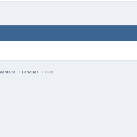
émentaire
Langues
I like