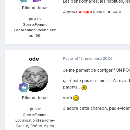
Les pensionnaires, les habitués, le
Pilier du forum
Joyeux
cirque
dans mon café
4.6k
Genre:
Femme
Localisation:
Valencienn
es (59)
ode
Posté(e)
12 novembre 2006
Je me permet de corriger "ON POU
ça n'aide pas mais moi il m'arrive 
parents...
voilà
Pilier du forum
J'adore cette chanson, pas eviden
5.1k
Genre:
Femme
Localisation:
Franche-
Comté, Rhône-Alpes