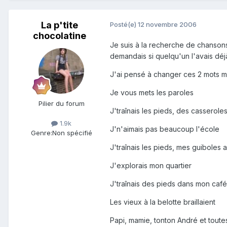
La p'tite
Posté(e)
12 novembre 2006
chocolatine
Je suis à la recherche de chanson
demandais si quelqu'un l'avais dé
J'ai pensé à changer ces 2 mots ma
Je vous mets les paroles
Pilier du forum
J'traînais les pieds, des casserole
1.9k
J'n'aimais pas beaucoup l'école
Genre:
Non spécifié
J'traînais les pieds, mes guiboles
J'explorais mon quartier
J'traînais des pieds dans mon café
Les vieux à la belotte braillaient
Papi, mamie, tonton André et tout