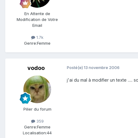
En Attente de
Modification de Votre
Email
1.7k
Genre:
Femme
vodoo
Posté(e)
13 novembre 2006
j'ai du mal à modifier un texte ..... 
Pilier du forum
359
Genre:
Femme
Localisation:
44