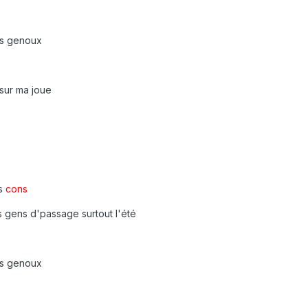
es genoux
 sur ma joue
es
cons
s gens d'passage surtout l'été
es genoux