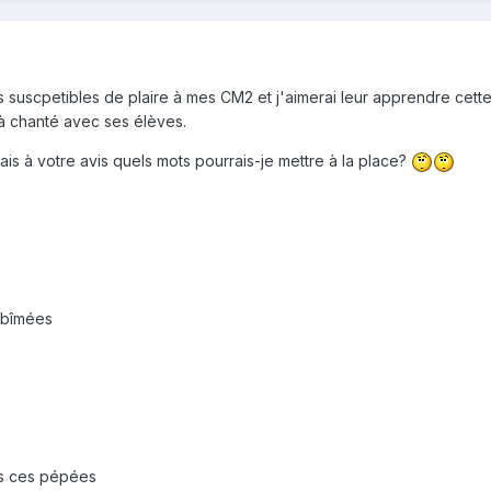
s suscpetibles de plaire à mes CM2 et j'aimerai leur apprendre cet
jà chanté avec ses élèves.
is à votre avis quels mots pourrais-je mettre à la place?
s
 abîmées
es ces pépées