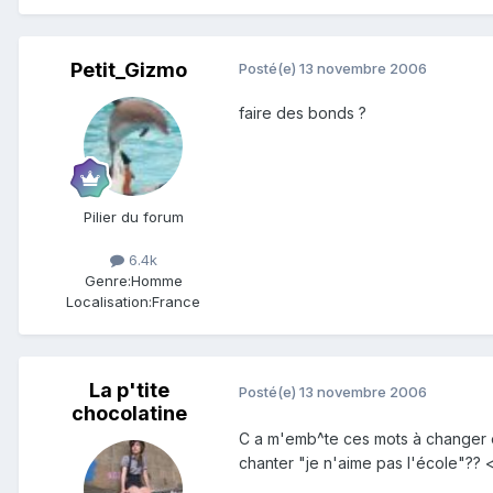
Petit_Gizmo
Posté(e)
13 novembre 2006
faire des bonds ?
Pilier du forum
6.4k
Genre:
Homme
Localisation:
France
La p'tite
Posté(e)
13 novembre 2006
chocolatine
C a m'emb^te ces mots à changer et
chanter "je n'aime pas l'école"?? 