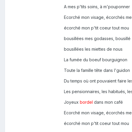
A mes p'tits soins, à m'pouponner
Ecorché mon visage, écorchés m
écorché mon p'tit coeur tout mou
bousillées mes godasses, bousillé
bousillées les miettes de nous
La fumée du boeuf bourguignon
Toute la famille tête dans l'guidon
Du temps où ont pouvaient faire l
Les pensionnaires, les habitués, le
Joyeux
bordel
dans mon café
Ecorché mon visage, écorchés m
écorché mon p'tit coeur tout mou