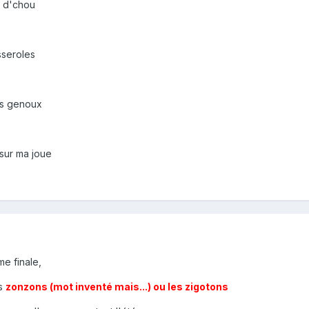
t d'chou
sseroles
es genoux
 sur ma joue
me finale,
es
zonzons (mot inventé mais...) ou les zigotons