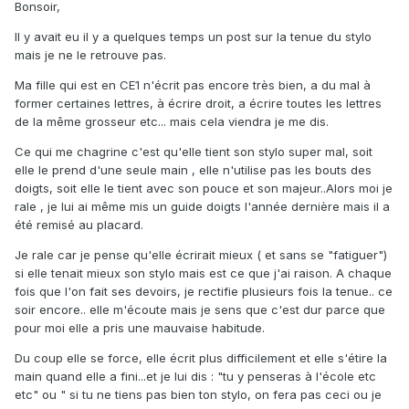
Bonsoir,
Il y avait eu il y a quelques temps un post sur la tenue du stylo
mais je ne le retrouve pas.
Ma fille qui est en CE1 n'écrit pas encore très bien, a du mal à
former certaines lettres, à écrire droit, a écrire toutes les lettres
de la même grosseur etc... mais cela viendra je me dis.
Ce qui me chagrine c'est qu'elle tient son stylo super mal, soit
elle le prend d'une seule main , elle n'utilise pas les bouts des
doigts, soit elle le tient avec son pouce et son majeur..Alors moi je
rale , je lui ai même mis un guide doigts l'année dernière mais il a
été remisé au placard.
Je rale car je pense qu'elle écrirait mieux ( et sans se "fatiguer")
si elle tenait mieux son stylo mais est ce que j'ai raison. A chaque
fois que l'on fait ses devoirs, je rectifie plusieurs fois la tenue.. ce
soir encore.. elle m'écoute mais je sens que c'est dur parce que
pour moi elle a pris une mauvaise habitude.
Du coup elle se force, elle écrit plus difficilement et elle s'étire la
main quand elle a fini...et je lui dis : "tu y penseras à l'école etc
etc" ou " si tu ne tiens pas bien ton stylo, on fera pas ceci ou je