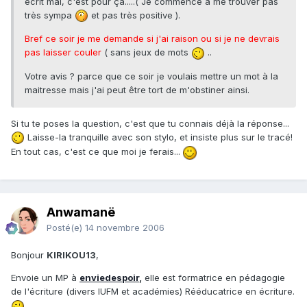
écrit mal, c'est pour ça.....( Je commence à me trouver pas
très sympa
et pas très positive ).
Bref ce soir je me demande si j'ai raison ou si je ne devrais
pas laisser couler
( sans jeux de mots
..
Votre avis ? parce que ce soir je voulais mettre un mot à la
maitresse mais j'ai peut être tort de m'obstiner ainsi.
Si tu te poses la question, c'est que tu connais déjà la réponse...
Laisse-la tranquille avec son stylo, et insiste plus sur le tracé!
En tout cas, c'est ce que moi je ferais...
Anwamanë
Posté(e)
14 novembre 2006
Bonjour
KIRIKOU13
,
Envoie un MP à
enviedespoir
,
elle est formatrice en pédagogie
de l'écriture (divers IUFM et académies) Rééducatrice en écriture.