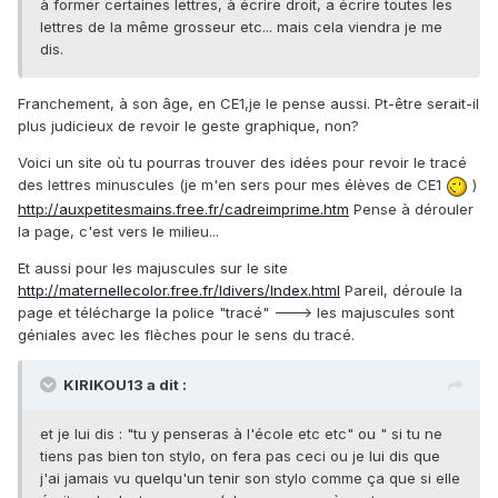
à former certaines lettres, à écrire droit, a écrire toutes les
lettres de la même grosseur etc... mais cela viendra je me
dis.
Franchement, à son âge, en CE1,je le pense aussi. Pt-être serait-il
plus judicieux de revoir le geste graphique, non?
Voici un site où tu pourras trouver des idées pour revoir le tracé
des lettres minuscules (je m'en sers pour mes élèves de CE1
)
http://auxpetitesmains.free.fr/cadreimprime.htm
Pense à dérouler
la page, c'est vers le milieu...
Et aussi pour les majuscules sur le site
http://maternellecolor.free.fr/ldivers/Index.html
Pareil, déroule la
page et télécharge la police "tracé" ---> les majuscules sont
géniales avec les flèches pour le sens du tracé.
KIRIKOU13 a dit :
et je lui dis : "tu y penseras à l'école etc etc" ou " si tu ne
tiens pas bien ton stylo, on fera pas ceci ou je lui dis que
j'ai jamais vu quelqu'un tenir son stylo comme ça que si elle