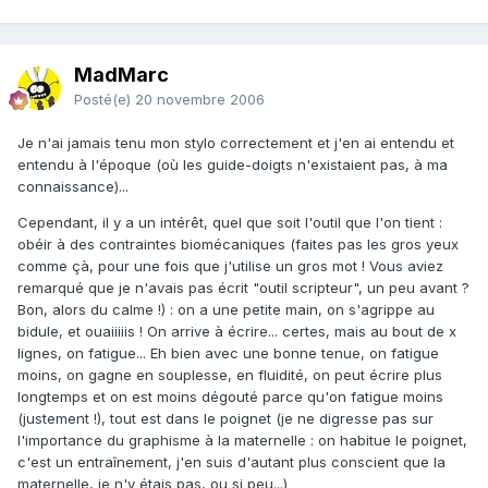
MadMarc
Posté(e)
20 novembre 2006
Je n'ai jamais tenu mon stylo correctement et j'en ai entendu et
entendu à l'époque (où les guide-doigts n'existaient pas, à ma
connaissance)...
Cependant, il y a un intérêt, quel que soit l'outil que l'on tient :
obéir à des contraintes biomécaniques (faites pas les gros yeux
comme çà, pour une fois que j'utilise un gros mot ! Vous aviez
remarqué que je n'avais pas écrit "outil scripteur", un peu avant ?
Bon, alors du calme !) : on a une petite main, on s'agrippe au
bidule, et ouaiiiiis ! On arrive à écrire... certes, mais au bout de x
lignes, on fatigue... Eh bien avec une bonne tenue, on fatigue
moins, on gagne en souplesse, en fluidité, on peut écrire plus
longtemps et on est moins dégouté parce qu'on fatigue moins
(justement !), tout est dans le poignet (je ne digresse pas sur
l'importance du graphisme à la maternelle : on habitue le poignet,
c'est un entraînement, j'en suis d'autant plus conscient que la
maternelle, je n'y étais pas, ou si peu...)