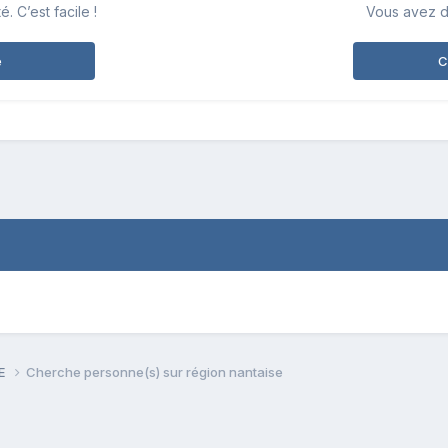
 C’est facile !
Vous avez d
e
C
PE
Cherche personne(s) sur région nantaise