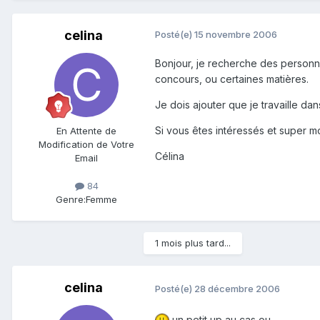
celina
Posté(e)
15 novembre 2006
Bonjour, je recherche des personne
concours, ou certaines matières.
Je dois ajouter que je travaille dan
Si vous êtes intéressés et super 
En Attente de
Modification de Votre
Célina
Email
84
Genre:
Femme
1 mois plus tard...
celina
Posté(e)
28 décembre 2006
un petit up au cas ou ....