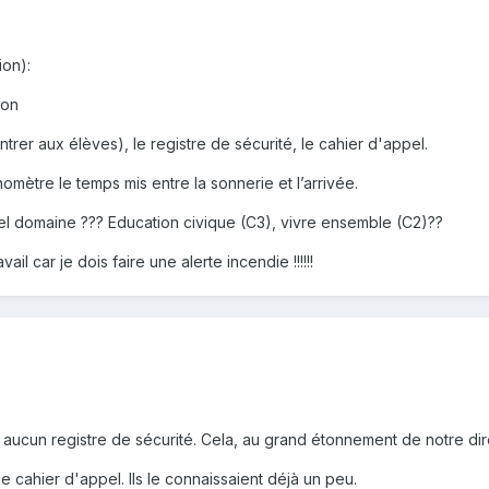
on):
ion
ontrer aux élèves), le registre de sécurité, le cahier d'appel.
onomètre le temps mis entre la sonnerie et l’arrivée.
el domaine ??? Education civique (C3), vivre ensemble (C2)??
ail car je dois faire une alerte incendie !!!!!!
a aucun registre de sécurité. Cela, au grand étonnement de notre direc
le cahier d'appel. Ils le connaissaient déjà un peu.