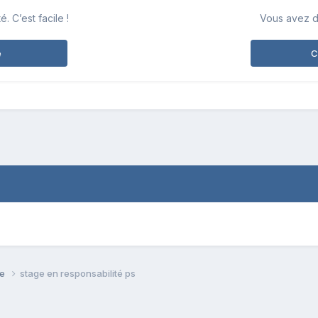
 C’est facile !
Vous avez d
e
C
se
stage en responsabilité ps