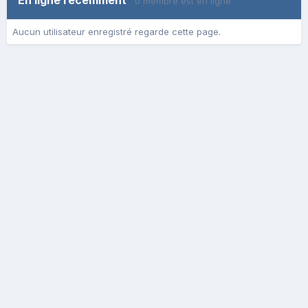
En ligne récemment
0 membre est en ligne
Aucun utilisateur enregistré regarde cette page.