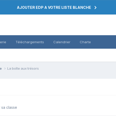
AJOUTER EDP A VOTRE LISTE BLANCHE
erie
Téléchargements
Calendrier
Charte
se
La boîte aux trésors
 sa classe