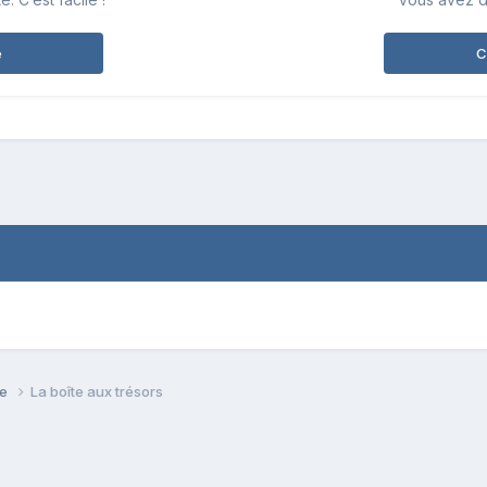
e
C
se
La boîte aux trésors