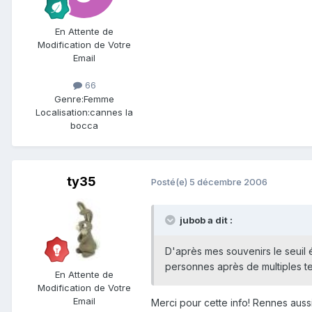
En Attente de
Modification de Votre
Email
66
Genre:
Femme
Localisation:
cannes la
bocca
ty35
Posté(e)
5 décembre 2006
jubob a dit :
D'après mes souvenirs le seuil é
personnes après de multiples tenta
En Attente de
Modification de Votre
Email
Merci pour cette info! Rennes aussi