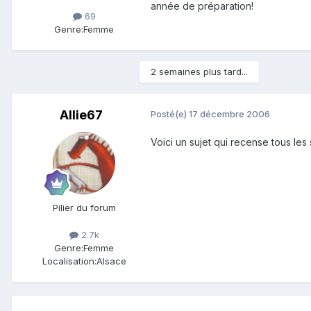
année de préparation!
69
Genre:
Femme
2 semaines plus tard...
Allie67
Posté(e)
17 décembre 2006
Voici un sujet qui recense tous les 
Pilier du forum
2.7k
Genre:
Femme
Localisation:
Alsace