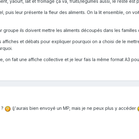
nt, yaourt, lait et fromage ça va, fruits/légumes aussi, le reste est p
l, puis leur présente la fleur des aliments. On la lit ensemble, on vo
 groupe ils doivent mettre les aliments découpés dans les familles d
affiches et débats pour expliquer pourquoi on a choisi de le mettre l
urquoi.
e, on fait une affiche collective et je leur fais la même format A3 pou
r ?
(j'aurais bien envoyé un MP, mais je ne peux plus y accéder