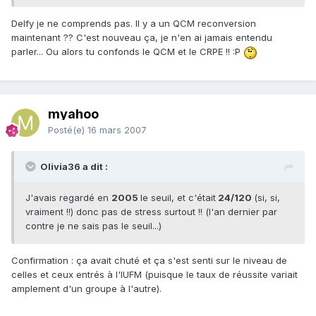
Delfy je ne comprends pas. Il y a un QCM reconversion
maintenant ?? C'est nouveau ça, je n'en ai jamais entendu
parler... Ou alors tu confonds le QCM et le CRPE !! :P
myahoo
Posté(e)
16 mars 2007
Olivia36 a dit :
J'avais regardé en
2005
le seuil, et c'était
24/120
(si, si,
vraiment !!) donc pas de stress surtout !! (l'an dernier par
contre je ne sais pas le seuil...)
Confirmation : ça avait chuté et ça s'est senti sur le niveau de
celles et ceux entrés à l'IUFM (puisque le taux de réussite variait
amplement d'un groupe à l'autre).