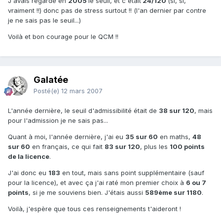
J'avais regardé en
2005
le seuil, et c'était
24/120
(si, si,
vraiment !!) donc pas de stress surtout !! (l'an dernier par contre
je ne sais pas le seuil...)
Voilà et bon courage pour le QCM !!
Galatée
Posté(e)
12 mars 2007
L'année dernière, le seuil d'admissibilité était de
38 sur 120
, mais
pour l'admission je ne sais pas...
Quant à moi, l'année dernière, j'ai eu
35 sur 60
en maths,
48
sur 60
en français, ce qui fait
83 sur 120
, plus les
100 points
de la licence
.
J'ai donc eu
183
en tout, mais sans point supplémentaire (sauf
pour la licence), et avec ça j'ai raté mon premier choix à
6 ou 7
points
, si je me souviens bien. J'étais aussi
589ème sur 1180
.
Voilà, j'espère que tous ces renseignements t'aideront !