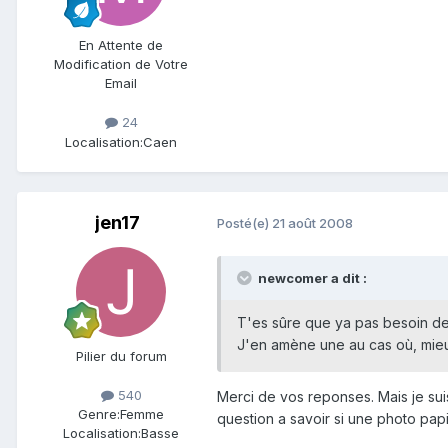
En Attente de
Modification de Votre
Email
24
Localisation:
Caen
jen17
Posté(e)
21 août 2008
newcomer a dit :
T'es sûre que ya pas besoin de
J'en amène une au cas où, mieu
Pilier du forum
540
Merci de vos reponses. Mais je suis
Genre:
Femme
question a savoir si une photo pap
Localisation:
Basse