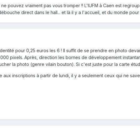
ous ne pouvez vraiment pas vous tromper !! L'IUFM à Caen est regroup
ébouche direct dans le hall... et là il y a l'accueil, et du monde pour
entité pour 0,25 euros les 6 ! Il suffit de se prendre en photo devant
0 pixels. Après, direction les bornes de développement instantané 
r la photo (genre vilain bouton). Si c'est juste pour la carte étudia
e aux inscriptions à partir de lundi, il y a seulement ceux qui ne save