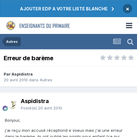
×
AJOUTER EDP A VOTRE LISTE BLANCHE
Autres
Erreur de barème
Par Aspidistra
20 avril 2010
dans
Autres
Aspidistra
Posté(e)
20 avril 2010
Bonjour,
j'ai reçu mon accusé réceptiond e voeux masi j'ai une erreur
dans le barème, ils ont oublié les points pour enfant (ce qui