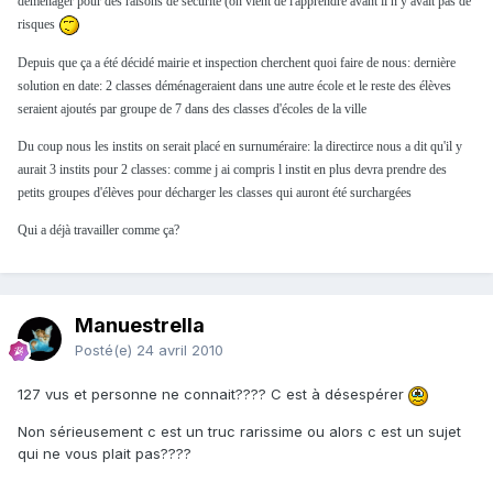
déménager pour des raisons de sécurité (on vient de l'apprendre avant il n y avait pas de
risques
Depuis que ça a été décidé mairie et inspection cherchent quoi faire de nous: dernière
solution en date: 2 classes déménageraient dans une autre école et le reste des élèves
seraient ajoutés par groupe de 7 dans des classes d'écoles de la ville
Du coup nous les instits on serait placé en surnuméraire: la directirce nous a dit qu'il y
aurait 3 instits pour 2 classes: comme j ai compris l instit en plus devra prendre des
petits groupes d'élèves pour décharger les classes qui auront été surchargées
Qui a déjà travailler comme ça?
Manuestrella
Posté(e)
24 avril 2010
127 vus et personne ne connait???? C est à désespérer
Non sérieusement c est un truc rarissime ou alors c est un sujet
qui ne vous plait pas????