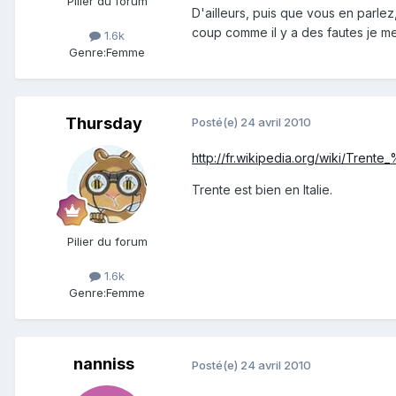
Pilier du forum
D'ailleurs, puis que vous en parlez
coup comme il y a des fautes je me 
1.6k
Genre:
Femme
Thursday
Posté(e)
24 avril 2010
http://fr.wikipedia.org/wiki/Trente
Trente est bien en Italie.
Pilier du forum
1.6k
Genre:
Femme
nanniss
Posté(e)
24 avril 2010