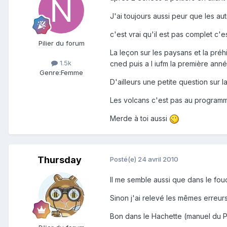
J'ai toujours aussi peur que les autr
c'est vrai qu'il est pas complet c'
Pilier du forum
La leçon sur les paysans et la préh
1.5k
cned puis a l iufm la première anné
Genre:
Femme
D'ailleurs une petite question sur la
Les volcans c'est pas au program
Merde à toi aussi
Thursday
Posté(e)
24 avril 2010
Il me semble aussi que dans le fouc
Sinon j'ai relevé les mêmes erreur
Bon dans le Hachette (manuel du PE