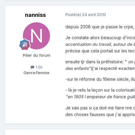
nanniss
Posté(e)
24 avril 2010
depuis 2008 que je passe le crpe,
Je constate alors beaucoup d'incohé
accentuation du travail, autour de 6
précise que cela portait sur les te
Pilier du forum
ensuite tjr dans la préhistoire: "
on p
1.5k
des enfants"
(j'ai respecté exactem
Genre:
Femme
-sur le réforme du 16ème siècle, il
- là je relis la leçon sur la colonis
"en 1905 l empereur de france guil
Je sais pas si ça doit me faire rire
des choses fausses que j'ai apprise