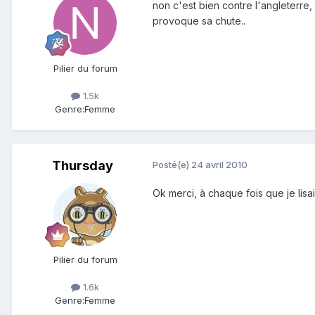
non c'est bien contre l'angleterre,
provoque sa chute..
Pilier du forum
1.5k
Genre:
Femme
Thursday
Posté(e)
24 avril 2010
Ok merci, à chaque fois que je lisai
Pilier du forum
1.6k
Genre:
Femme