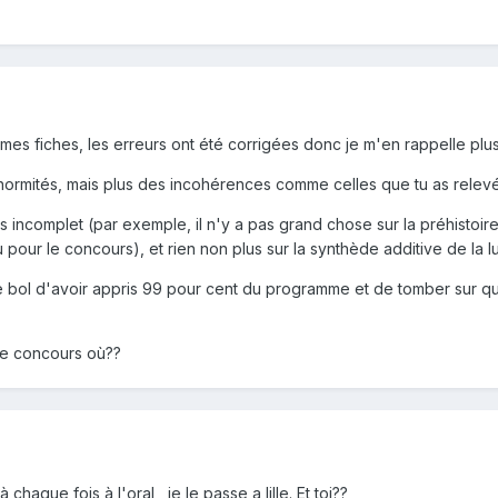
t mes fiches, les erreurs ont été corrigées donc je m'en rappelle plus
énormités, mais plus des incohérences comme celles que tu as relev
is incomplet (par exemple, il n'y a pas grand chose sur la préhistoire
u pour le concours), et rien non plus sur la synthède additive de la l
e bol d'avoir appris 99 pour cent du programme et de tomber sur qu
 le concours où??
chaque fois à l'oral , je le passe a lille. Et toi??