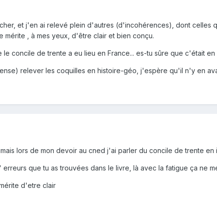
her, et j'en ai relevé plein d'autres (d'incohérences), dont celles 
e mérite , à mes yeux, d'être clair et bien conçu.
 le concile de trente a eu lieu en France... es-tu sûre que c'était en I
pense) relever les coquilles en histoire-géo, j'espère qu'il n'y en ava
, mais lors de mon devoir au cned j'ai parler du concile de trente en 
erreurs que tu as trouvées dans le livre, là avec la fatigue ça ne me 
mérite d'etre clair