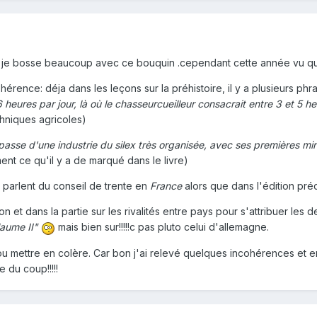
 je bosse beaucoup avec ce bouquin .cependant cette année vu que 
rence: déja dans les leçons sur la préhistoire, il y a plusieurs phras
 heures par jour, là où le chasseurcueilleur consacrait entre 3 et 5 heu
chniques agricoles)
asse d'une industrie du silex très organisée, avec ses premières mi
ent ce qu'il y a de marqué dans le livre)
s parlent du conseil de trente en
France
alors que dans l'édition pr
ation et dans la partie sur les rivalités entre pays pour s'attribuer les 
laume II"
mais bien sur!!!!!c pas pluto celui d'allemagne.
 ou mettre en colère. Car bon j'ai relevé quelques incohérences et enc
 du coup!!!!!