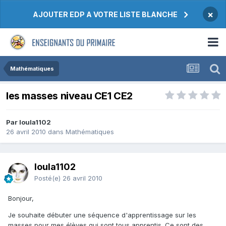
×
AJOUTER EDP A VOTRE LISTE BLANCHE
Mathématiques
les masses niveau CE1 CE2
Par loula1102
26 avril 2010
dans
Mathématiques
loula1102
Posté(e)
26 avril 2010
Bonjour,
Je souhaite débuter une séquence d'apprentissage sur les
masses pour mes élèves qui sont tous apprentis. Ce sont des