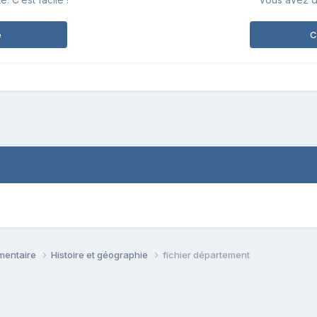
e
C
émentaire
Histoire et géographie
fichier département