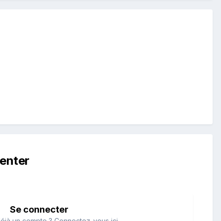
enter
Se connecter
éjà un compte ? Connectez-vous ici.