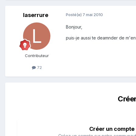
laserrure
Posté(e)
7 mai 2010
Bonjour,
puis-je aussi te deamnder de m'env
Contributeur
72
Crée
Créer un compte
Créez un compte sur notre communauté.