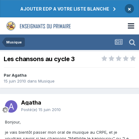
×
AJOUTER EDP A VOTRE LISTE BLANCHE
Musique
Les chansons au cycle 3
Par Agatha
15 juin 2010
dans
Musique
Agatha
Posté(e)
15 juin 2010
Bonjour,
je vais bientôt passer mon oral de musique au CRPE, et je
voudrais savoir si les chansons "Mathilde le kangourou" ou "Le