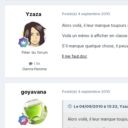
Yzaza
Posté(e)
4 septembre 2010
Alors voilà, il leur manque toujours
Voilà un mémo à afficher en classe p
S'il manque quelque chose, il peuve
Pilier du forum
Il me faut.doc
1.9k
Genre:
Femme
goyavana
Posté(e)
4 septembre 2010
Le 04/09/2010 à 13:22, Yzaza
Alors voilà, il leur manque toujo