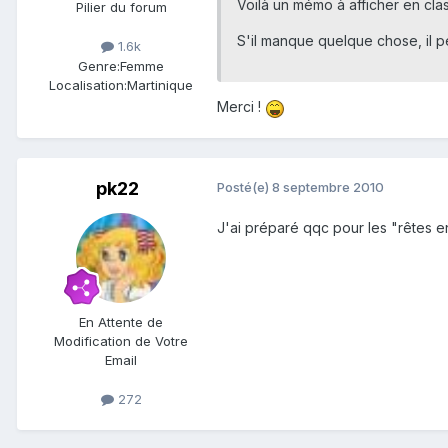
Voilà un mémo à afficher en class
Pilier du forum
S'il manque quelque chose, il pe
1.6k
Genre:
Femme
Localisation:
Martinique
Merci !
pk22
Posté(e)
8 septembre 2010
J'ai préparé qqc pour les "rêtes en l
En Attente de
Modification de Votre
Email
272