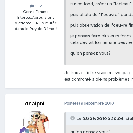
sur ce fond, créer un "tableau"
1.5k
Genre:
Femme
puis photo de "l'oeuvre" pendan
Intérêts:
Après 5 ans
d'attente, ENFIN mutée
puis observation de l'oeuvre fin
dans le Puy de Dôme !!
je pensais faire plusieurs fonds 
cela devrait former une oeuvre ab
qu'en pensez vous?
Je trouve l'idée vraiment sympa par
est confronté à pleins problèmes
dhaiphi
Posté(e)
9 septembre 2010
Le 08/09/2010 à 20:04, stefa
qu'en pensez vous?