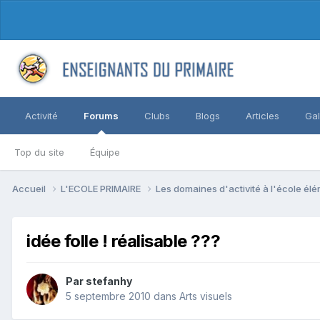
Activité
Forums
Clubs
Blogs
Articles
Gal
Top du site
Équipe
Accueil
L'ECOLE PRIMAIRE
Les domaines d'activité à l'école él
idée folle ! réalisable ???
Par stefanhy
5 septembre 2010
dans
Arts visuels