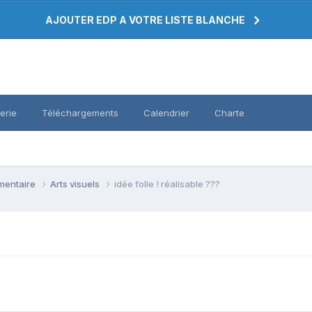
AJOUTER EDP A VOTRE LISTE BLANCHE
erie
Téléchargements
Calendrier
Charte
émentaire
Arts visuels
idée folle ! réalisable ???