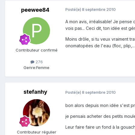
peewee84
Posté(e)
8 septembre 2010
A mon avis, irréalisable! Je pense q
vois pas... Ceci dit, ton idée est gén
Moins drôle, si tu veux vraiment tr
onomatopées de l'eau (floc, plip,...
Contributeur confirmé
276
Genre:
Femme
stefanhy
Posté(e)
8 septembre 2010
bon alors depuis mon idée s'est pr
je pensais acheter des petits moule
Leur faire faire un fond à la gouache
Contributeur régulier