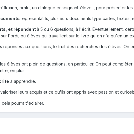
 réflexion, orale, un dialogue enseignant-élèves, pour présenter les
ocuments
représentatifs, plusieurs documents type cartes, textes, etc.
nts, et répondent
à 5 ou 6 questions, à l'écrit. Eventuellement, c
ur l'ordi, ou élèves qui travaillent sur le livre qu'on n'a qu'en un ex
s réponses aux questions, le fruit des recherches des élèves. On e
i les élèves ont plein de questions, en particulier. On peut complète
ntre, en plus.
crite
à apprendre.
 valoriser leurs acquis et ce qu'ils ont appris avec passion et curios
cela pourra t'éclairer.