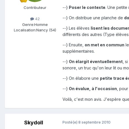
--}
Poser le contexte
. Une petite
Contributeur
--} On distribue une planche de
d
42
Genre:
Homme
--} Les élèves
lisent les docume
Localisation:
Nancy (54)
diffèrents des autres (Type élèves s
--} Ensuite,
on met en commun
le
supplémentaires.
--}
On élargit éventuellement
, s
sonore, un truc qu'on leur lit ou mo
--} On élabore une
petite trace é
--}
On évalue, à l'occasion
, pour
Voilà, c'est mon avis. J'espère que 
Skydoll
Posté(e)
8 septembre 2010