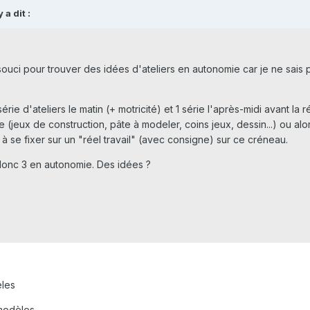
a dit :
n souci pour trouver des idées d'ateliers en autonomie car je ne sai
rie d'ateliers le matin (+ motricité) et 1 série l'après-midi avant la
e (jeux de construction, pâte à modeler, coins jeux, dessin...) ou alors
l à se fixer sur un "réel travail" (avec consigne) sur ce créneau.
 donc 3 en autonomie. Des idées ?
èles
 modèles