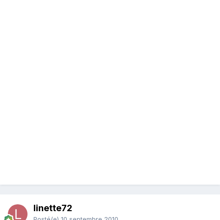
linette72
Posté(e)
10 septembre 2010