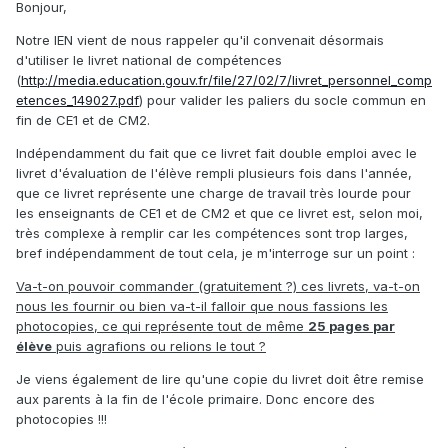
Bonjour,
Notre IEN vient de nous rappeler qu'il convenait désormais
d'utiliser le livret national de compétences
(
http://media.education.gouv.fr/file/27/02/7/livret_personnel_comp
etences_149027.pdf
) pour valider les paliers du socle commun en
fin de CE1 et de CM2.
Indépendamment du fait que ce livret fait double emploi avec le
livret d'évaluation de l'élève rempli plusieurs fois dans l'année,
que ce livret représente une charge de travail très lourde pour
les enseignants de CE1 et de CM2 et que ce livret est, selon moi,
très complexe à remplir car les compétences sont trop larges,
bref indépendamment de tout cela, je m'interroge sur un point :
Va-t-on pouvoir commander (gratuitement ?) ces livrets, va-t-on
nous les fournir ou bien va-t-il falloir que nous fassions les
photocopies, ce qui représente tout de même
25 pages par
élève
puis agrafions ou relions le tout ?
Je viens également de lire qu'une copie du livret doit être remise
aux parents à la fin de l'école primaire. Donc encore des
photocopies !!!