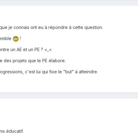
 que je connais ont eu à répondre à cette question.
semble
!
entre un AE et un PE ? <_<
ce des projets que le PE élabore.
gressions, c'est lui qui fixe le "but" à atteindre.
ms éducatif.