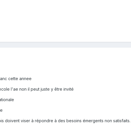
blanc cette annee
ole l'ae non il peut juste y être invité
ationale
le
ois doivent viser à répondre à des besoins émergents non satisfaits.