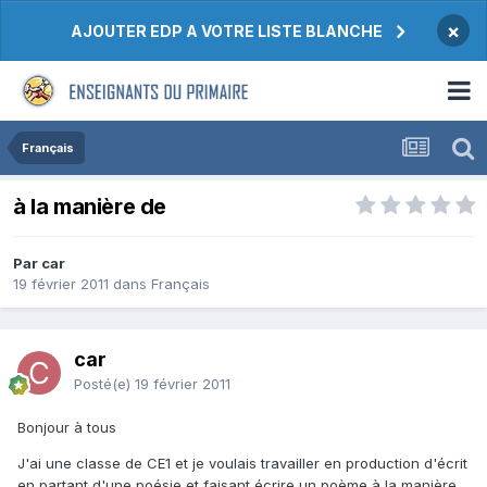
×
AJOUTER EDP A VOTRE LISTE BLANCHE
Français
à la manière de
Par car
19 février 2011
dans
Français
car
Posté(e)
19 février 2011
Bonjour à tous
J'ai une classe de CE1 et je voulais travailler en production d'écrit
en partant d'une poésie et faisant écrire un poème à la manière