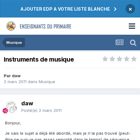
×
AJOUTER EDP A VOTRE LISTE BLANCHE
Musique
Instruments de musique
Par daw
2 mars 2011
dans
Musique
daw
Posté(e)
2 mars 2011
Bonjour,
Je sais le sujet a déjà été abordé, mais je n'ai pas trouvé (peut-
être ne suis-je pas assez remonté dans le temps) de séquence