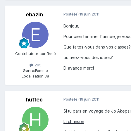
ebazin
Posté(e)
19 juin 2011
Bonjour,
Pour bien terminer l'année, je voud
Que faites-vous dans vos classes?
Contributeur confirmé
ou avez-vous des idées?
295
D'avance merci
Genre:
Femme
Localisation:
88
huttec
Posté(e)
19 juin 2011
Si tu pars en voyage de Jo Akeps
la chanson