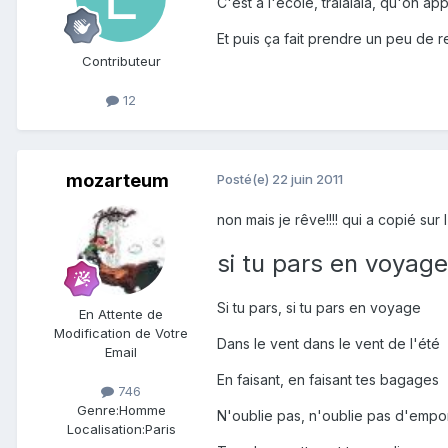
C'est à l'école, tralalala, qu'on a
Et puis ça fait prendre un peu de re
Contributeur
12
mozarteum
Posté(e)
22 juin 2011
non mais je rêve!!!! qui a copié sur 
si tu pars en voyage
Si tu pars, si tu pars en voyage
En Attente de
Modification de Votre
Dans le vent dans le vent de l'été
Email
En faisant, en faisant tes bagages
746
Genre:
Homme
N'oublie pas, n'oublie pas d'empo
Localisation:
Paris