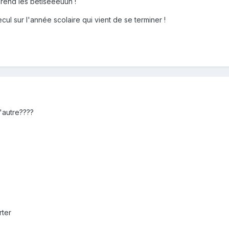
pprend les bêtiseeeuuh !
cul sur l'année scolaire qui vient de se terminer !
l'autre????
rter