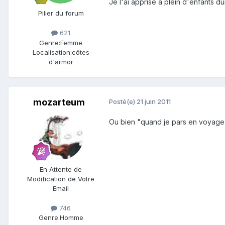
Je l'ai apprise à plein d'enfants dur
Pilier du forum
621
Genre:
Femme
Localisation:
côtes
d'armor
mozarteum
Posté(e)
21 juin 2011
Ou bien "quand je pars en voyage" d
En Attente de
Modification de Votre
Email
746
Genre:
Homme