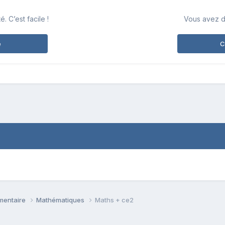
 C’est facile !
Vous avez d
e
C
émentaire
Mathématiques
Maths + ce2