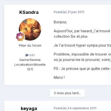
KSandra
Posté(e)
21 juin 2011
Bonjour,
Aujourd'hui, par hasard, j'ai trouv
collection Six et plus.
Je l'ai trouvé hyper sympa pour trav
Pilier du forum
Problème, impossible de trouver où 
641
où je pourrai me le procurer, voire
Genre:
Femme
Localisation:
Moselle
PS : Je précise que je quitte cette
(57)
Merci !
3 mois plus tard...
keyaga
Posté(e)
24 septembre 2011