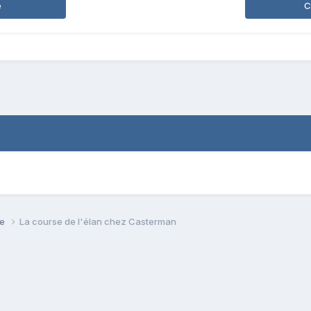
e
C
se
La course de l'élan chez Casterman