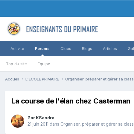
Activité
Forums
Clubs
Blogs
Articles
Gal
Top du site
Équipe
Accueil
L'ECOLE PRIMAIRE
Organiser, préparer et gérer sa clas
La course de l'élan chez Casterman
Par KSandra
21 juin 2011
dans
Organiser, préparer et gérer sa clas