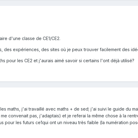
ulaire d'une classe de CE1/CE2.
s, des expériences, des sites où je peux trouver facilement des id
ths pour les CE2 et j'aurais aimé savoir si certains l'ont déjà utilisé?
s maths, j'ai travaillé avec maths + de sed; j'ai suivi le guide du m
e convenait pas, j'adaptais) et je referai la même chose à la rentrée
pour les futurs ce1qui ont un niveau très faible (la numération pose