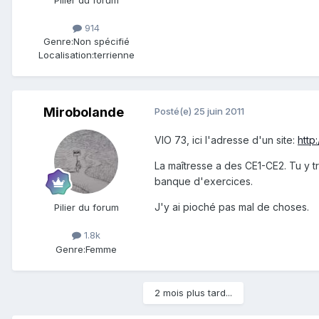
Pilier du forum
914
Genre:
Non spécifié
Localisation:
terrienne
Mirobolande
Posté(e)
25 juin 2011
VIO 73, ici l'adresse d'un site:
http
La maîtresse a des CE1-CE2. Tu y tr
banque d'exercices.
J'y ai pioché pas mal de choses.
Pilier du forum
1.8k
Genre:
Femme
2 mois plus tard...