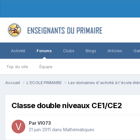
Activité
Forums
Clubs
Blogs
Articles
Gal
Top du site
Équipe
Accueil
L'ECOLE PRIMAIRE
Les domaines d'activité à l'école él
Classe double niveaux CE1/CE2
Par VIO73
21 juin 2011
dans
Mathématiques