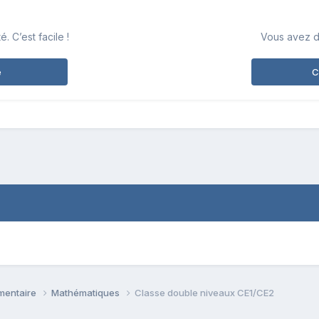
 C’est facile !
Vous avez d
e
C
émentaire
Mathématiques
Classe double niveaux CE1/CE2