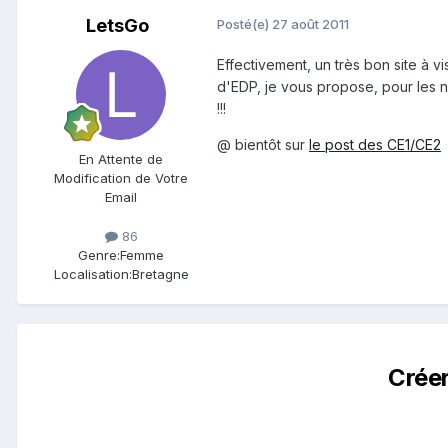
LetsGo
Posté(e)
27 août 2011
Effectivement, un très bon site à v
d'EDP, je vous propose, pour les n
!!!
@ bientôt sur
le post des CE1/CE2
En Attente de
Modification de Votre
Email
86
Genre:
Femme
Localisation:
Bretagne
Crée