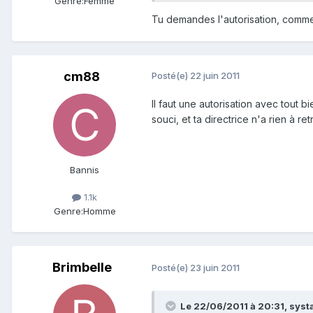
Genre:
Femme
Tu demandes l'autorisation, comme
cm88
Posté(e)
22 juin 2011
Il faut une autorisation avec tout b
souci, et ta directrice n'a rien à r
Bannis
1.1k
Genre:
Homme
Brimbelle
Posté(e)
23 juin 2011
Le 22/06/2011 à 20:31, systa 