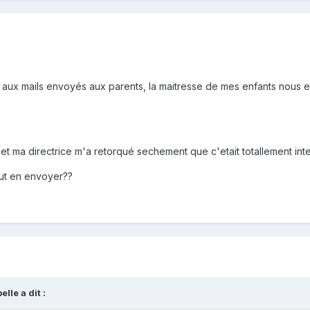
rt aux mails envoyés aux parents, la maitresse de mes enfants nous 
e et ma directrice m'a retorqué sechement que c'etait totallement in
eut en envoyer??
lle a dit :