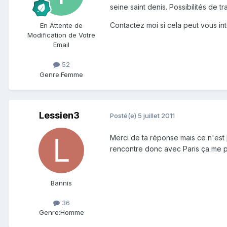
seine saint denis. Possibilités de t
Contactez moi si cela peut vous in
En Attente de
Modification de Votre
Email
52
Genre:
Femme
Lessien3
Posté(e)
5 juillet 2011
Merci de ta réponse mais ce n'est
rencontre donc avec Paris ça me par
Bannis
36
Genre:
Homme