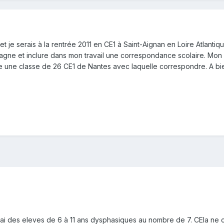
t je serais à la rentrée 2011 en CE1 à Saint-Aignan en Loire Atlant
mpagne et inclure dans mon travail une correspondance scolaire. Mon 
rée une classe de 26 CE1 de Nantes avec laquelle correspondre. A bi
, j'ai des eleves de 6 à 11 ans dysphasiques au nombre de 7. CEla n