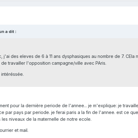
n a dit :
hic, j'ai des eleves de 6 à 11 ans dysphasiques au nombre de 7. CEl
s de travailler l'opposition campagne/ville avec PAris.
 intéréssée.
ent pour la dernière periode de l'annee... je m'explique: je travaille
 par pays par periode. je ferai paris a la fin de l'annee. est ce qu
us les niveaux de la maternelle de notre ecole.
rrier et mail.