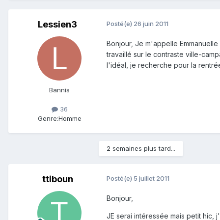
Lessien3
Posté(e)
26 juin 2011
Bonjour, Je m'appelle Emmanuelle e
travaillé sur le contraste ville-ca
l'idéal, je recherche pour la rent
Bannis
36
Genre:
Homme
2 semaines plus tard...
ttiboun
Posté(e)
5 juillet 2011
Bonjour,
JE serai intéressée mais petit hic