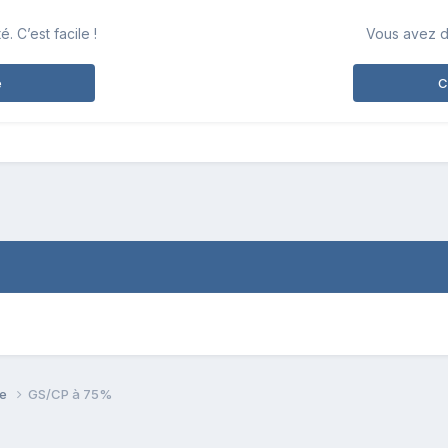
 C’est facile !
Vous avez d
e
C
se
GS/CP à 75%