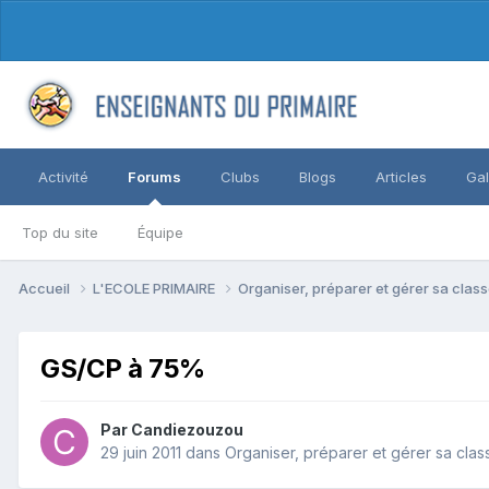
Activité
Forums
Clubs
Blogs
Articles
Gal
Top du site
Équipe
Accueil
L'ECOLE PRIMAIRE
Organiser, préparer et gérer sa clas
GS/CP à 75%
Par Candiezouzou
29 juin 2011
dans
Organiser, préparer et gérer sa clas