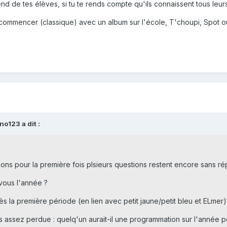
 de tes élèves, si tu te rends compte qu'ils connaissent tous leurs
 commencer (classique) avec un album sur l'école, T'choupi, Spot o
no123 a dit :
ctions pour la première fois plsieurs questions restent encore sans r
ous l'année ?
 la première période (en lien avec petit jaune/petit bleu et ELmer)
suis assez perdue : quelq'un aurait-il une programmation sur l'année