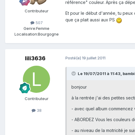
référence" couleur. Après ça dépend
Contributeur
Et pour le début d'année, tu peux
que ça plait aussi aux PS
507
Genre:
Femme
Localisation:
Bourgogne
lili3636
Posté(e)
19 juillet 2011
Le 19/07/2011 à 11:43, bambi
bonjour
à la rentrée j'ai des petites se
Contributeur
- avec quel album commencez v
38
- ABORDEZ Vous les couleurs dès
- au niveau de la motricité je 