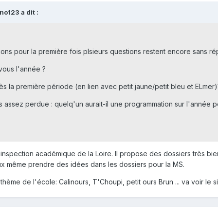
no123 a dit :
ctions pour la première fois plsieurs questions restent encore sans r
ous l'année ?
 la première période (en lien avec petit jaune/petit bleu et ELmer)
suis assez perdue : quelq'un aurait-il une programmation sur l'année
 l'inspection académique de la Loire. Il propose des dossiers très bien
eux même prendre des idées dans les dossiers pour la MS.
ème de l'école: Calinours, T'Choupi, petit ours Brun ... va voir le 