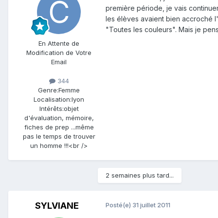
première période, je vais continuer
les élèves avaient bien accroché 
"Toutes les couleurs". Mais je pens
En Attente de
Modification de Votre
Email
344
Genre:
Femme
Localisation:
lyon
Intérêts:
objet
d'évaluation, mémoire,
fiches de prep ...même
pas le temps de trouver
un homme !!!<br />
2 semaines plus tard...
SYLVIANE
Posté(e)
31 juillet 2011