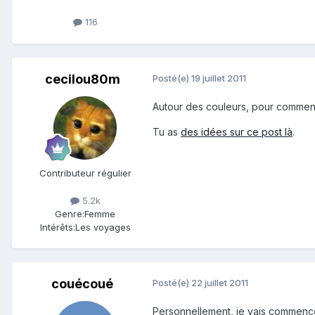
116
cecilou80m
Posté(e)
19 juillet 2011
Autour des couleurs, pour commen
Tu as
des idées sur ce post là
.
Contributeur régulier
5.2k
Genre:
Femme
Intérêts:
Les voyages
couécoué
Posté(e)
22 juillet 2011
Personnellement, je vais commence