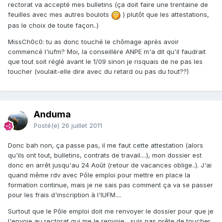
rectorat va accepté mes bulletins (ça doit faire une trentaine de
feuilles avec mes autres boulots
) plutôt que les attestations,
pas le choix de toute façon..)
MissCh0c0: tu as donc touché le chômage après avoir
commencé l'iufm? Moi, la conseillère ANPE m'a dit qu'il faudrait
que tout soit réglé avant le 1/09 sinon je risquais de ne pas les
toucher (voulait-elle dire avec du retard ou pas du tout??)
Anduma
Posté(e)
26 juillet 2011
Donc bah non, ça passe pas, il me faut cette attestation (alors
qu'ils ont tout, bulletins, contrats de travail....), mon dossier est
donc en arrêt jusqu'au 24 Août (retour de vacances oblige..). J'ai
quand même rdv avec Pôle emploi pour mettre en place la
formation continue, mais je ne sais pas comment ça va se passer
pour les frais d'inscription à l'IUFM....
Surtout que le Pôle emploi doit me renvoyer le dossier pour que je
l'envoie au rectorat qui me le renvoie....suis pas prête de toucher