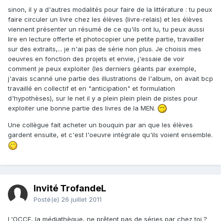
sinon, il y a d'autres modalités pour faire de la littérature : tu peux
faire circuler un livre chez les élèves (livre-relais) et les élèves
viennent présenter un résumé de ce qu'ils ont lu, tu peux aussi
lire en lecture offerte et photocopier une petite partie, travailler
sur des extraits,... je n'ai pas de série non plus. Je choisis mes
oeuvres en fonction des projets et envie, j'essaie de voir
comment je peux exploiter (les derniers géants par exemple,
j'avais scanné une partie des illustrations de l'album, on avait bcp
travaillé en collectif et en "anticipation" et formulation
d'hypothèses), sur le net il y a plein plein plein de pistes pour
exploiter une bonne partie des livres de la MEN.
Une collègue fait acheter un bouquin par an que les élèves
gardent ensuite, et c'est l'oeuvre intégrale qu'ils voient ensemble.
Invité TrofandeL
Posté(e)
26 juillet 2011
L'OCCE, la médiathèque, ne prêtent pas de séries par chez toi ?