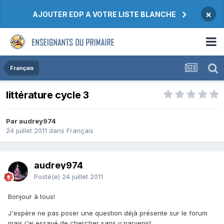
×
AJOUTER EDP A VOTRE LISTE BLANCHE
Français
littérature cycle 3
Par audrey974
24 juillet 2011
dans
Français
audrey974
Posté(e)
24 juillet 2011
Bonjour à tous!
J'espère ne pas poser une question déjà présente sur le forum
mais j'ai essayé de chercher sans y parvenir!