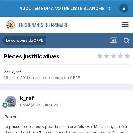
×
AJOUTER EDP A VOTRE LISTE BLANCHE
Le concours du CRPE
Pieces justificatives
Par k_raf
25 juillet 2011
dans
Le concours du CRPE
k_raf
Posté(e)
25 juillet 2011
Bonjour,
je passe le concours pour la première fois (Aix-Marseille), et déjà
titulaire d'un bac+5, je suis inscrit directement en master 2, donc