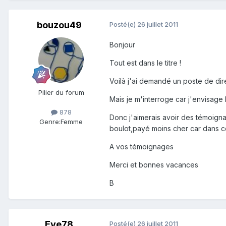
bouzou49
Posté(e)
26 juillet 2011
Bonjour
Tout est dans le titre !
Voilà j'ai demandé un poste de dire
Pilier du forum
Mais je m'interroge car j'envisage
878
Donc j'aimerais avoir des témoignag
Genre:
Femme
boulot,payé moins cher car dans c
A vos témoignages
Merci et bonnes vacances
B
Eve78
Posté(e)
26 juillet 2011