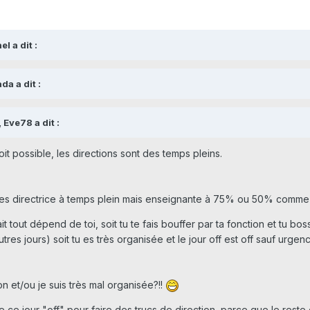
l a dit :
da a dit :
 Eve78 a dit :
it possible, les directions sont des temps pleins.
tu es directrice à temps plein mais enseignante à 75% ou 50% comme j
 fait tout dépend de toi, soit tu te fais bouffer par ta fonction et t
utres jours) soit tu es très organisée et le jour off est off sauf urgenc
on et/ou je suis très mal organisée?!!
de ce jour "off" pour faire des trucs de direction, parce que le reste