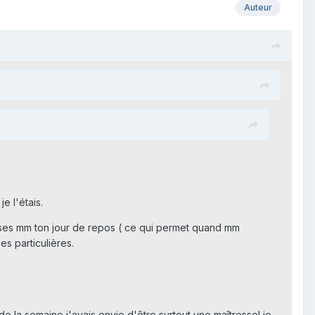
Auteur
e l'étais.
u bosses mm ton jour de repos ( ce qui permet quand mm
es particulières.
 de la semaine j'avais envie d'être surtout une maîtresse! je