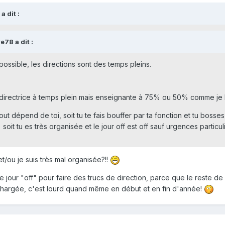
 dit :
e78 a dit :
possible, les directions sont des temps pleins.
es directrice à temps plein mais enseignante à 75% ou 50% comme je l
it tout dépend de toi, soit tu te fais bouffer par ta fonction et tu b
 soit tu es très organisée et le jour off est off sauf urgences particul
et/ou je suis très mal organisée?!!
ce jour "off" pour faire des trucs de direction, parce que le reste de
chargée, c'est lourd quand même en début et en fin d'année!