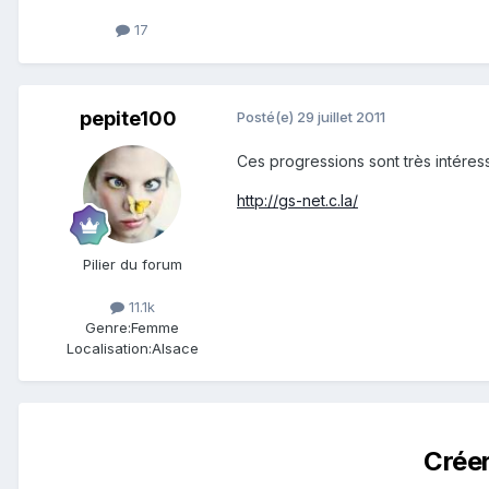
17
pepite100
Posté(e)
29 juillet 2011
Ces progressions sont très intéress
http://gs-net.c.la/
Pilier du forum
11.1k
Genre:
Femme
Localisation:
Alsace
Crée