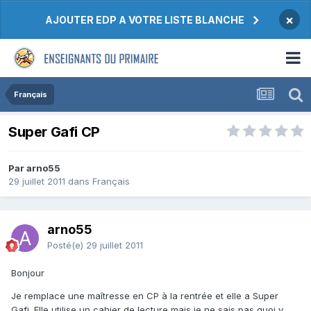
×
AJOUTER EDP A VOTRE LISTE BLANCHE
Français
Super Gafi CP
Par arno55
29 juillet 2011
dans
Français
arno55
Posté(e)
29 juillet 2011
Bonjour
Je remplace une maîtresse en CP à la rentrée et elle a Super
Gafi. Elle utilise un cahier de lecture mais je ne sais pas quoi y