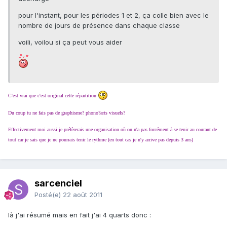
pour l'instant, pour les périodes 1 et 2, ça colle bien avec le
nombre de jours de présence dans chaque classe
voili, voilou si ça peut vous aider
C'est vrai que c'est original cette répartition
Du coup tu ne fais pas de graphisme? phono?arts visuels?
Effectivement moi aussi je préfèrerais une organisation où on n'a pas forcément à se tenir au courant de
tout car je sais que je ne pourrais tenir le rythme (en tout cas je n'y arrive pas depuis 3 ans)
sarcenciel
Posté(e)
22 août 2011
là j'ai résumé mais en fait j'ai 4 quarts donc :