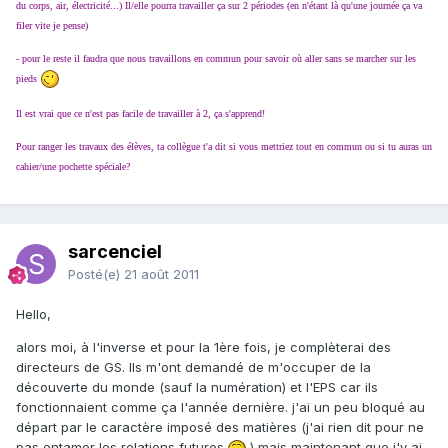
du corps, air, électricité...) Il/elle pourra travailler ça sur 2 périodes (en n'étant là qu'une journée ça va
filer vite je pense)
- pour le reste il faudra que nous travaillons en commun pour savoir où aller sans se marcher sur les
pieds
Il est vrai que ce n'est pas facile de travailler à 2, ça s'apprend!
Pour ranger les travaux des élèves, ta collègue t'a dit si vous mettriez tout en commun ou si tu auras un
cahier/une pochette spéciale?
sarcenciel
Posté(e)
21 août 2011
Hello,
alors moi, à l'inverse et pour la 1ère fois, je complèterai des
directeurs de GS. Ils m'ont demandé de m'occuper de la
découverte du monde (sauf la numération) et l'EPS car ils
fonctionnaient comme ça l'année dernière. j'ai un peu bloqué au
départ par le caractère imposé des matières (j'ai rien dit pour ne
pas entamer les relations futures
) mais maintenant que j'y ai