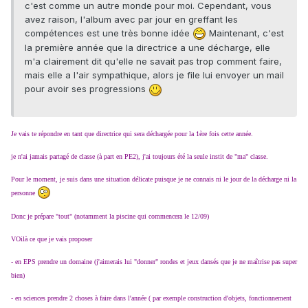
c'est comme un autre monde pour moi. Cependant, vous
avez raison, l'album avec par jour en greffant les
compétences est une très bonne idée
Maintenant, c'est
la première année que la directrice a une décharge, elle
m'a clairement dit qu'elle ne savait pas trop comment faire,
mais elle a l'air sympathique, alors je file lui envoyer un mail
pour avoir ses progressions
Je vais te répondre en tant que directrice qui sera déchargée pour la 1ère fois cette année.
je n'ai jamais partagé de classe (à part en PE2), j'ai toujours été la seule instit de "ma" classe.
Pour le moment, je suis dans une situation délicate puisque je ne connais ni le jour de la décharge ni la
personne
Donc je prépare "tout" (notamment la piscine qui commencera le 12/09)
VOilà ce que je vais proposer
- en EPS prendre un domaine (j'aimerais lui "donner" rondes et jeux dansés que je ne maîtrise pas super
bien)
- en sciences prendre 2 choses à faire dans l'année ( par exemple construction d'objets, fonctionnement